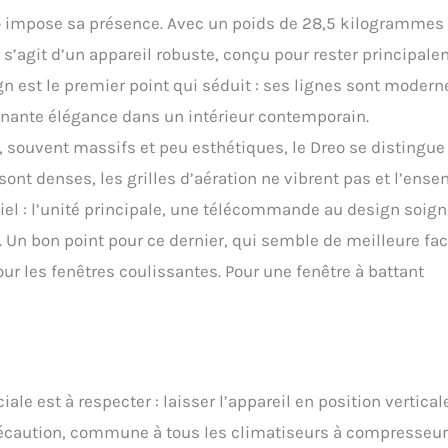
𝘁 𝗶𝗻𝗳é𝗿𝗶𝗲𝘂𝗿𝗲 à 𝟴𝟱 % : Apportez de l'air frais ininterrompu dans votre
eo impose sa présence. Avec un poids de 28,5 kilogrammes 
ouveau design du climatiseur DREO, un condensateur spécial et une
 à transférer l'excès d'eau et réduisent le besoin de drainage par
il s’agit d’un appareil robuste, conçu pour rester principal
s traditionnels sur pied. 𝗥𝗲𝗳𝗿𝗼𝗶𝗱𝗶𝘀𝘀𝗲𝗺𝗲𝗻𝘁 𝗶𝗻𝘁𝗲𝗹𝗹𝗶𝗴𝗲𝗻𝘁 à
 est le premier point qui séduit : ses lignes sont modern
𝗶𝗻 : Utilisez votre assistant vocal préféré (compatible avec Amazon
me) ou l'application Dreo entièrement équipée pour contrôler chaque
renante élégance dans un intérieur contemporain.
périence de refroidissement, des différents modes aux vitesses de
 souvent massifs et peu esthétiques, le Dreo se distingue
ant par les minuteries et les horaires – ce climatiseur sur pied offre
𝗵𝗮𝘁 𝗱𝗲𝘀 𝗰𝗹𝗶𝗺𝗮𝘁𝗶𝘀𝗲𝘂𝗿𝘀 𝗗𝗥𝗘𝗢 : Pour un refroidissement optimal de
nt denses, les grilles d’aération ne vibrent pas et l’ens
choisissez un climatiseur mobile d’une puissance de 210 W/m². Optez
ntiel : l’unité principale, une télécommande au design soign
upérieure si votre pièce dispose de fenêtres orientées à l’ouest, se
étage, comporte de grandes surfaces vitrées ou reçoit la lumière
. Un bon point pour ce dernier, qui semble de meilleure fa
 Les normes BTU varient selon les pays — consultez un professionnel
ur les fenêtres coulissantes. Pour une fenêtre à battant
acité adaptée.
ale est à respecter : laisser l’appareil en position vertical
récaution, commune à tous les climatiseurs à compresseur