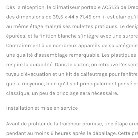
𝗹'𝗵𝘂𝗺𝗶𝗱𝗶𝘁é 𝗲𝘀
Dès la réception, le climatiseur portable AC515S de Dr
pièce. Grâce au n
pompe à eau aident
des dimensions de 39,5 x 44 x 71,45 cm, il est clair qu’
rapport aux climatiseur
au même étage malgré ses roulettes pratiques. Le design
𝗽𝗼𝗿𝘁é𝗲 𝗱𝗲 𝗺
Alexa ou Google Ho
épurées, et la finition blanche s’intègre avec une surp
aspect de votre ex
Contrairement à de nombreux appareils de sa catégorie,
ventilateur en pass
tout. 𝗚𝘂𝗶𝗱𝗲 𝗱’𝗮
une qualité d’assemblage remarquable. Les plastiques so
toute la famille, 
respire la durabilité. Dans le carton, on retrouve l’esse
pour une capacité s
trouve au dernier 
tuyau d’évacuation et un kit de calfeutrage pour fenêtre
directe du soleil.
que la moyenne, bien qu’il soit principalement pensé po
pour choisir la cap
classique, un peu de bricolage sera nécessaire.
Installation et mise en service
Avant de profiter de la fraîcheur promise, une étape cruci
pendant au moins 6 heures après le déballage. Cette p