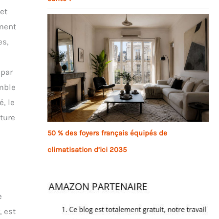
et
ement
es,
 par
emble
é, le
cture
50 % des foyers français équipés de
climatisation d’ici 2035
e
, est