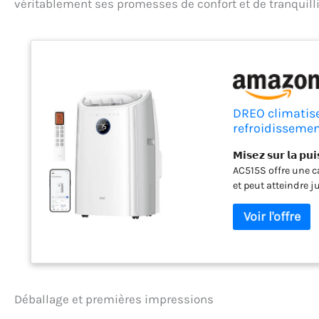
véritablement ses promesses de confort et de tranquilli
DREO climatis
refroidissemen
application et 
𝗠𝗶𝘀𝗲𝘇 𝘀𝘂𝗿 𝗹𝗮 
déshumidifica
AC515S offre une 
et peut atteindre 
étés torrides. 𝗠𝗼𝗱𝗲 
mode 3-en-1, qui c
ventilateur, vous a
climatiseur portabl
idéal. 𝗜𝘀𝗼𝗹𝗮𝘁𝗶𝗼
d'isolation acoust
un minimum de, ce
Déballage et premières impressions
les bureaux. 𝗦𝗮𝗻𝘀 𝗱𝗿