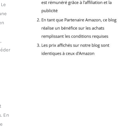
 Le
 une
en
,
céder
t
s. En
ne