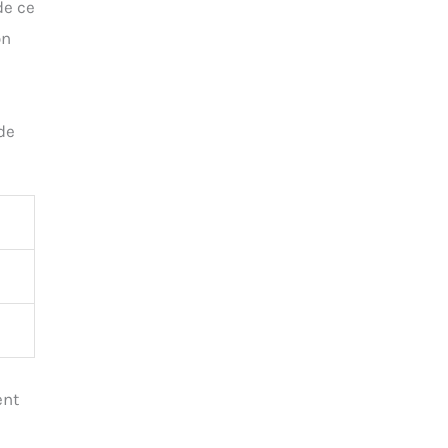
de ce
on
de
ent