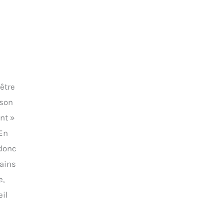
être
 son
nt »
 En
 donc
tains
e,
eil