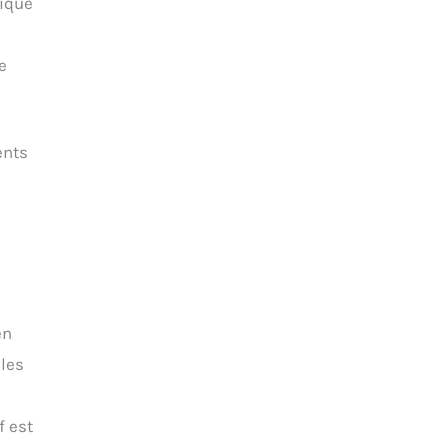
tique
e
ents
en
 les
f est