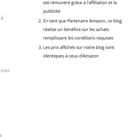
 à
iner
e