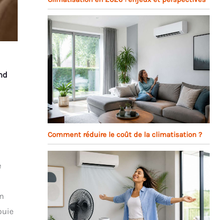
nd
Comment réduire le coût de la climatisation ?
e
n
puie