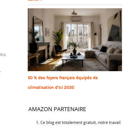
des
r
50 % des foyers français équipés de
climatisation d’ici 2035
a