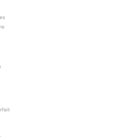
les
ne
x
rfait