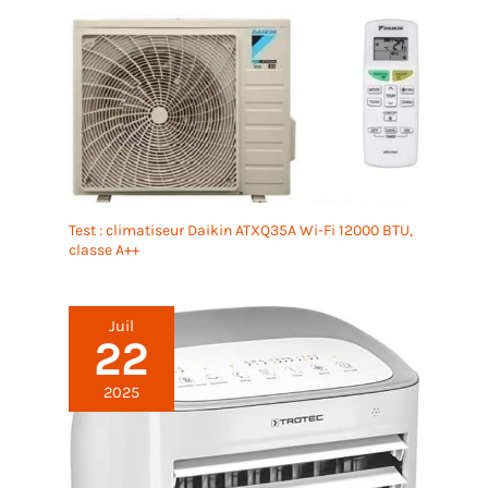
SYSTÈME DE SOMMEIL ADAPTATIF, RÉGULATION
SILENCIEUSE POUR UNE NUIT IDÉALE : Le mode
sommeil est compatible avec le froid et le chaud : la
température augmente ou diminue
progressivement de 1 °C par heure, avec une
variation maximale totale de 2 °C. En
refroidissement, la température monte légèrement
pour éviter le froid nocturne ; en chauffage, elle
baisse doucement contre la chaleur sèche. L’unité
passe en mode silencieux avec ventilateur lent et
minuterie 12h intégrée, limitant la consommation
Test : climatiseur Daikin ATXQ35A Wi-Fi 12000 BTU,
énergétique sans nuisance sonore ni écarts
classe A++
thermiques brusques.
MINUTERIE
PROGRAMMABLE 1 À 24H, GESTION ÉNERGÉTIQUE
INTELLIGENTE : La minuterie réglable de 1 à 24h
adapte l’arrêt automatique à votre quotidien :
Juil
siestes, nuits, courtes ventilations. Vous évitez les
22
consommations inutiles hors présence et réduisez
votre facture énergétique. Si vous activez à la fois la
2025
minuterie et le mode veille, l’appareil s’arrête au
délai le plus court. Double protection contre le
gaspillage, paramétrage simplifié adapté aux
usages domestiques et professionnels, alliant
confort et économies d’énergie.