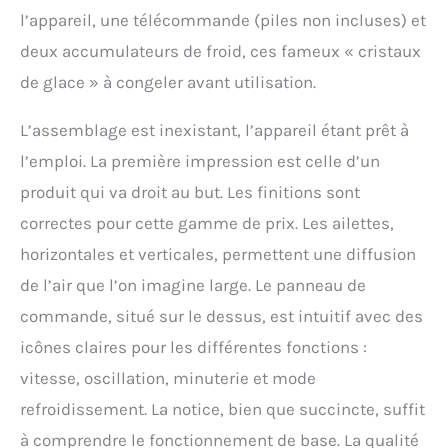
refroidissement puissant
l’appareil, une télécommande (piles non incluses) et
et un fonctionnement très
deux accumulateurs de froid, ces fameux « cristaux
silencieux, même la nuit ;
son utilisation ne perturbe
de glace » à congeler avant utilisation.
pas votre sommeil. Le
ventilateur à faible bruit et
L’assemblage est inexistant, l’appareil étant prêt à
la structure intérieure
l’emploi. La première impression est celle d’un
optimisée garantissent un
fonctionnement
produit qui va droit au but. Les finitions sont
silencieux du climatiseur,
correctes pour cette gamme de prix. Les ailettes,
offrant aux utilisateurs un
environnement de
horizontales et verticales, permettent une diffusion
sommeil calme et
de l’air que l’on imagine large. Le panneau de
agréable. Contrôle
intelligent multifonction
commande, situé sur le dessus, est intuitif avec des
facile à utiliser et
icônes claires pour les différentes fonctions :
polyvalent : ce petit
climatiseur portable à
vitesse, oscillation, minuterie et mode
refroidissement par eau
refroidissement. La notice, bien que succincte, suffit
de 1 litre offre un grand
confort aux utilisateurs. Il
à comprendre le fonctionnement de base. La qualité