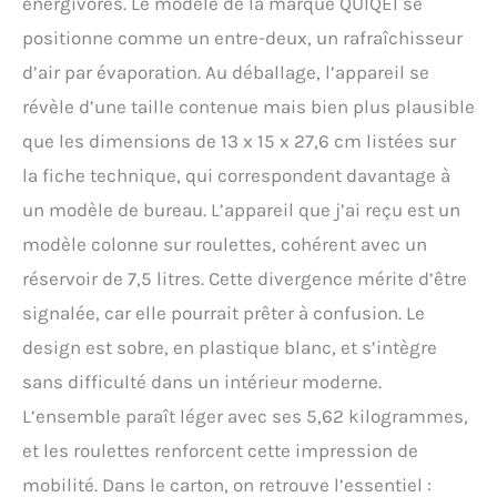
énergivores. Le modèle de la marque QUIQEI se
pièce fraiche et agréable.
Sa taille compacte et son
positionne comme un entre-deux, un rafraîchisseur
faible poids le rendent
d’air par évaporation. Au déballage, l’appareil se
facile à placer sur un
bureau, une table de
révèle d’une taille contenue mais bien plus plausible
chevet ou autre sans
que les dimensions de 13 x 15 x 27,6 cm listées sur
prendre trop de place. Le
réservoir d'eau intégré de
la fiche technique, qui correspondent davantage à
grande capacité garantit
un modèle de bureau. L’appareil que j’ai reçu est un
un fonctionnement
continu pendant
modèle colonne sur roulettes, cohérent avec un
longtemps. Les
réservoir de 7,5 litres. Cette divergence mérite d’être
utilisateurs n’ont pas
besoin de remplir
signalée, car elle pourrait prêter à confusion. Le
fréquemment le réservoir
design est sobre, en plastique blanc, et s’intègre
d'eau et peuvent profiter
d'une expérience de
sans difficulté dans un intérieur moderne.
refroidissement durable.
L’ensemble paraît léger avec ses 5,62 kilogrammes,
Fonctionnement ultra
silencieux pour garantir
et les roulettes renforcent cette impression de
un sommeil de qualité.
mobilité. Dans le carton, on retrouve l’essentiel :
L'appareil offre un