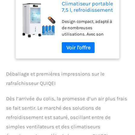
Climatiseur portable
7,5 l, refroidissement
par évaporation
Design compact, adapté à
cristaux de glace,
de nombreuses
grand réservoir,
utilisations. Avec son
télécommande, 3
design compact et élégant,
vitesses, 60°/120°,
ce petit climatiseur
minuterie 1-12h,
portable à refroidissement
faible
par eau d'une capacité de 1
consommation,
litre est idéal pour une
silencieux, pour
utilisation dans des
intérieur
Déballage et premières impressions sur le
espaces personnels tels
rafraîchisseur QUIQEI
que les chambres, les
bureaux, etc. Il est élégant
et dispose d’un système
Dès l’arrivée du colis, la promesse d’un air plus frais
de refroidissement
se fait sentir. Le marché des solutions de
efficace qui réduit
considérablement la
refroidissement est saturé, oscillant entre de
température ambiante en
simples ventilateurs et des climatiseurs
peu de temps, pour une