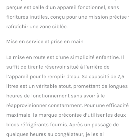
est équipé d'un panneau
perçue est celle d’un appareil fonctionnel, sans
de commande tactile
intuitif qui permet aux
fioritures inutiles, conçu pour une mission précise :
utilisateurs de régler
rafraîchir une zone ciblée.
facilement des fonctions
telles que la vitesse de
Mise en service et prise en main
ventilation, la température,
l'allumage et l'extinction
de la minuterie avec une
La mise en route est d’une simplicité enfantine. Il
simple pression d'un
suffit de tirer le réservoir situé à l’arrière de
bouton. Compact et léger,
facile à déplacer et à
l’appareil pour le remplir d’eau. Sa capacité de 7,5
transporter. Ce climatiseur
litres est un véritable atout, promettant de longues
petit et léger est facile à
déplacer, que ce soit entre
heures de fonctionnement sans avoir à le
les différentes pièces de la
réapprovisionner constamment. Pour une efficacité
maison ou en
déplacement. Ce
maximale, la marque préconise d’utiliser les deux
climatiseur offre un usage
blocs réfrigérants fournis. Après un passage de
polyvalent dans n'importe
quel endroit de la maison.
quelques heures au congélateur, je les ai