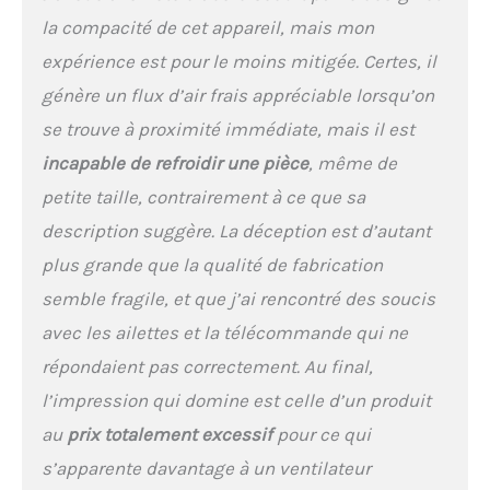
un fonctionnement
la compacité de cet appareil, mais mon
continu pendant
expérience est pour le moins mitigée. Certes, il
longtemps. Les
utilisateurs n’ont pas
génère un flux d’air frais appréciable lorsqu’on
besoin de remplir
se trouve à proximité immédiate, mais il est
fréquemment le réservoir
d'eau et peuvent profiter
incapable de refroidir une pièce
, même de
d'une expérience de
petite taille, contrairement à ce que sa
refroidissement durable.
Fonctionnement ultra
description suggère. La déception est d’autant
silencieux pour garantir
plus grande que la qualité de fabrication
un sommeil de qualité.
L'appareil offre un
semble fragile, et que j’ai rencontré des soucis
refroidissement puissant
avec les ailettes et la télécommande qui ne
et un fonctionnement très
répondaient pas correctement. Au final,
silencieux, même la nuit ;
son utilisation ne perturbe
l’impression qui domine est celle d’un produit
pas votre sommeil. Le
au
prix totalement excessif
pour ce qui
ventilateur à faible bruit et
la structure intérieure
s’apparente davantage à un ventilateur
optimisée garantissent un