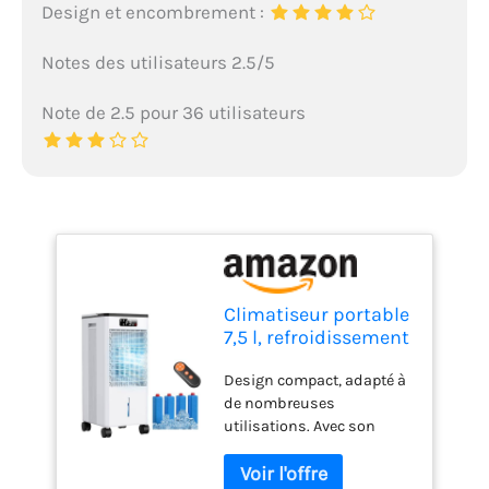
Design et encombrement :
Notes des utilisateurs 2.5/5
Note de 2.5 pour 36 utilisateurs
Climatiseur portable
7,5 l, refroidissement
par évaporation
Design compact, adapté à
cristaux de glace,
de nombreuses
grand réservoir,
utilisations. Avec son
télécommande, 3
design compact et élégant,
vitesses, 60°/120°,
ce petit climatiseur
minuterie 1-12h,