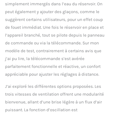
Il peut facilement être
simplement immergés dans l’eau du réservoir. On
emporté avec vous dans la
voiture, en camping ou
peut également y ajouter des glaçons, comme le
autre lieu d'activité en
suggèrent certains utilisateurs, pour un effet coup
plein air, vous offrant une
de fouet immédiat. Une fois le réservoir en place et
climatisation fantastique
partout, tout le temps. Sa
l’appareil branché, tout se pilote depuis le panneau
coque robuste et sa
de commande ou via la télécommande. Sur mon
poignée de transport
ergonomique permettent
modèle de test, contrairement à certains avis que
une manipulation plus
j’ai pu lire, la télécommande s’est avérée
facile et pratique.
parfaitement fonctionnelle et réactive, un confort
appréciable pour ajuster les réglages à distance.
J’ai exploré les différentes options proposées. Les
trois vitesses de ventilation offrent une modularité
bienvenue, allant d’une brise légère à un flux d’air
puissant. La fonction d’oscillation est