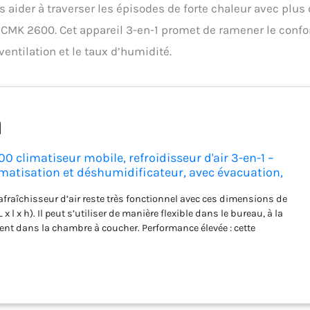
s aider à traverser les épisodes de forte chaleur avec plus
 CMK 2600. Cet appareil 3-en-1 promet de ramener le confo
entilation et le taux d’humidité.
0 climatiseur mobile, refroidisseur d'air 3-en-1 –
limatisation et déshumidificateur, avec évacuation,
3
afraîchisseur d’air reste très fonctionnel avec ces dimensions de
L x l x h). Il peut s’utiliser de manière flexible dans le bureau, à la
nt dans la chambre à coucher. Performance élevée : cette
ile possède une bonne capacité de refroidissement allant jusqu’à
t une puissance maximale de 310 m3/h. Les climatiseurs sans
eaucoup moins performants que le CMK 2600. Mise en service rapide
éshumidificateur, il n’est pas nécessaire de perforer le mur, l’appareil
e fixé à la fenêtre grâce au kit de montage. Facile à utiliser : avec