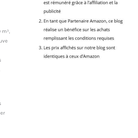
0 m³,
euve
s
.
s
ver