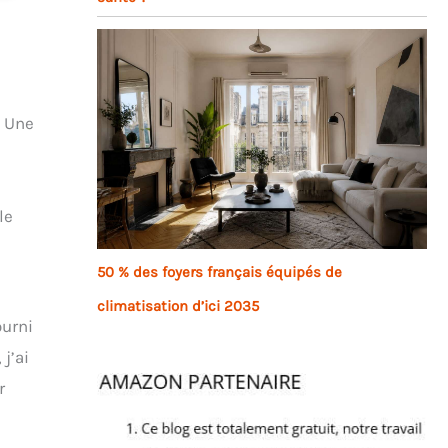
. Une
le
50 % des foyers français équipés de
climatisation d’ici 2035
ourni
j’ai
r