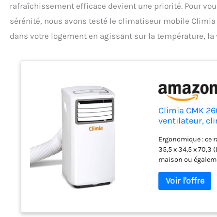
rafraîchissement efficace devient une priorité. Pour vou
sérénité, nous avons testé le climatiseur mobile Climia
dans votre logement en agissant sur la température, la v
Climia CMK 260
ventilateur, c
capacité 80 m
Ergonomique : ce r
35,5 x 34,5 x 70,3 (
maison ou égaleme
climatisation mob
80 mètres cubes e
évacuation sont b
: pour utiliser le d
peut simplement êtr