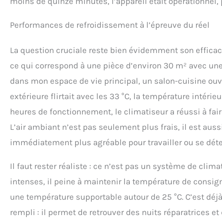
moins de quinze minutes, l’appareil était opérationnel, 
Performances de refroidissement à l’épreuve du réel
La question cruciale reste bien évidemment son effica
ce qui correspond à une pièce d’environ 30 m² avec une 
dans mon espace de vie principal, un salon-cuisine ouv
extérieure flirtait avec les 33 °C, la température intér
heures de fonctionnement, le climatiseur a réussi à fair
L’air ambiant n’est pas seulement plus frais, il est aus
immédiatement plus agréable pour travailler ou se dét
Il faut rester réaliste : ce n’est pas un système de clim
intenses, il peine à maintenir la température de consign
une température supportable autour de 25 °C. C’est déjà
rempli : il permet de retrouver des nuits réparatrices 