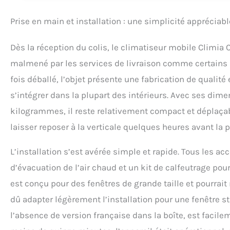
l’interface LED et
d’enfant. Facile à
Prise en main et installation : une simplicité appréciabl
problème. Entretien 
Dès la réception du colis, le climatiseur mobile Climia
malmené par les services de livraison comme certains ut
fois déballé, l’objet présente une fabrication de qualit
s’intégrer dans la plupart des intérieurs. Avec ses dime
kilogrammes, il reste relativement compact et déplaçable
laisser reposer à la verticale quelques heures avant la p
L’installation s’est avérée simple et rapide. Tous les 
d’évacuation de l’air chaud et un kit de calfeutrage pou
est conçu pour des fenêtres de grande taille et pourrait
dû adapter légèrement l’installation pour une fenêtre st
l’absence de version française dans la boîte, est facilem