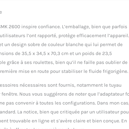
 la télécommande, l’utilisation du climatiseur monobloc est un jeu
 maintenir : des heures de fonctionnement longues ne sont aucun
e
facile de la clime et du filtre.
 CMK 2600 inspire confiance. L’emballage, bien que parfois
ilisateurs l’ont rapporté, protège efficacement l’appareil
é et un design sobre de couleur blanche qui lui permet de
nsions de 35,5 x 34,5 x 70,3 cm et un poids de 23,5
 grâce à ses roulettes, bien qu’il ne faille pas oublier de 
remière mise en route pour stabiliser le fluide frigorigène.
accessoires nécessaires sont fournis, notamment le tuyau
r fenêtre. Nous vous suggérons de noter que l’adaptateur f
 ne pas convenir à toutes les configurations. Dans mon cas, 
andard. La notice, bien que critiquée par un utilisateur pou
ent trouvable en ligne et s’avère claire et bien conçue. En