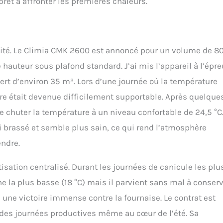
prêt à affronter les premières chaleurs.
cité. Le Climia CMK 2600 est annoncé pour un volume de 8
hauteur sous plafond standard. J’ai mis l’appareil à l’épr
ert d’environ 35 m². Lors d’une journée où la température
ieure était devenue difficilement supportable. Après quelque
e chuter la température à un niveau confortable de 24,5 °C
si brassé et semble plus sain, ce qui rend l’atmosphère
endre.
atisation centralisé. Durant les journées de canicule les plu
e la plus basse (18 °C) mais il parvient sans mal à conser
 une victoire immense contre la fournaise. Le contrat est
et des journées productives même au cœur de l’été. Sa