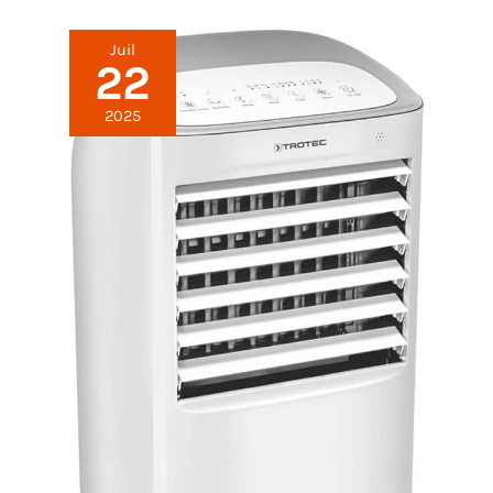
PROGRAMMABLE 1 À 24H, GESTION ÉNERGÉTIQUE
INTELLIGENTE : La minuterie réglable de 1 à 24h
adapte l’arrêt automatique à votre quotidien :
Juil
siestes, nuits, courtes ventilations. Vous évitez les
22
consommations inutiles hors présence et réduisez
votre facture énergétique. Si vous activez à la fois la
2025
minuterie et le mode veille, l’appareil s’arrête au
délai le plus court. Double protection contre le
gaspillage, paramétrage simplifié adapté aux
usages domestiques et professionnels, alliant
confort et économies d’énergie.