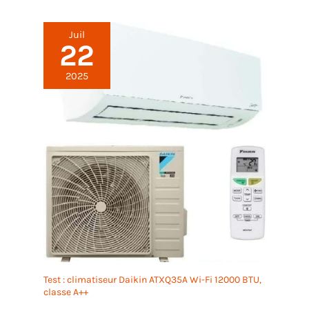
moderne.
5 FONCTIONS ASSOCIÉES À 3 VITESSES
D’AIR, SOLUTION TOUT-EN-UN POUR L’INTÉRIEUR :
L’appareil regroupe quatre modes de
Juil
22
fonctionnement : froid, chaud, déshumidification et
ventilation, complétés par trois vitesses de
soufflerie. Il remplace simultanément climatiseur,
2025
radiateur, déshumidificateur et ventilateur.
Compact et multifonction, il évite l’achat de
plusieurs appareils séparés et libère de la place
dans les petits logements ou locations.
SYSTÈME DE SOMMEIL ADAPTATIF, RÉGULATION
SILENCIEUSE POUR UNE NUIT IDÉALE : Le mode
sommeil est compatible avec le froid et le chaud : la
température augmente ou diminue
progressivement de 1 °C par heure, avec une
variation maximale totale de 2 °C. En
refroidissement, la température monte légèrement
pour éviter le froid nocturne ; en chauffage, elle
baisse doucement contre la chaleur sèche. L’unité
passe en mode silencieux avec ventilateur lent et
minuterie 12h intégrée, limitant la consommation
Test : climatiseur Daikin ATXQ35A Wi-Fi 12000 BTU,
énergétique sans nuisance sonore ni écarts
classe A++
thermiques brusques.
MINUTERIE