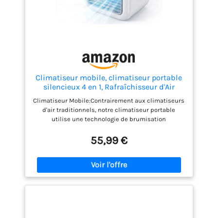
Climatiseur mobile, climatiseur portable
silencieux 4 en 1, Rafraîchisseur d'Air
Portable 500ml,convient aux bureaux et
Climatiseur Mobile:Contrairement aux climatiseurs
aux chambres.(white)
d'air traditionnels, notre climatiseur portable
utilise une technologie de brumisation
ultrasonique de précision. Il atomise les molécules
d'eau du réservoir en particules ultrafines et diffuse
55,99 €
un air frais et humide grâce à son ventilateur
intégré. Il combat efficacement la sécheresse
cutanée, la congestion nasale et la toux causées
par l'air sec de l'été, pour un environnement sain en
permanence. Réservoir 500ml & Double
Brumisation Antifuite: Conçu avec un grand
réservoir de 500 ml à remplissage par le haut, il
prévient efficacement les fuites d'eau tout en