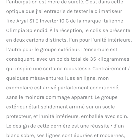
environnemental R32
l’anticipation est mère de sûreté. C’est dans cette
Télécommande pratique à
optique que j’ai entrepris de tester le climatiseur
travers laquelle vous
pouvez régler les fonctions
fixe Aryal S1 E Inverter 10 C de la marque italienne
uniquement ventilation,
Olimpia Splendid. À la réception, le colis se présente
déshumidification
en deux cartons distincts, l’un pour l’unité intérieure,
uniquement, voiture, veille,
follow me Wi-Fi ready :
l’autre pour le groupe extérieur. L’ensemble est
prédisposé pour le
conséquent, avec un poids total de 35 kilogrammes
contrôle avec l'application
OS Comfort ; installation
qui inspire une certaine robustesse. Contrairement à
simple et intuitive en
quelques mésaventures lues en ligne, mon
achetant le kit Wi-Fi b1016
Pompe à chaleur intégrée :
exemplaire est arrivé parfaitement conditionné,
le climatiseur peut être
sans le moindre dommage apparent. Le groupe
utilisé pendant les
saisons chaudes pour
extérieur était solidement arrimé sur un socle
refroidir et pendant les
protecteur, et l’unité intérieure, emballée avec soin.
saisons froides pour
chauffer
Le design de cette dernière est une réussite : d’un
blanc sobre, ses lignes sont épurées et modernes,