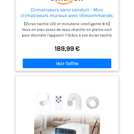
Climatiseurs sans conduit - Mini
climatiseurs muraux avec télécommande,
refroidissement et chauffage ultra
【Écran tactile LED et minuterie intelligente 8 h】
silencieux, système split facile à installer,
Vous en avez assez de vous réveiller en pleine nuit
climatiseurs sans conduit pour la maison
pour éteindre l'appareil ? Grâce à son écran tactile
LED et sa minuterie de 8 heures, il s'arrête
automatiquement à l'heure prévue pour un
189,99 €
sommeil paisible et réparateur. Son utilisation est
simple et intuitive. 【Plage de température
optimale pour toutes les saisons】Vous craignez de
ne pas obtenir la température idéale dans votre
chambre ? Ce climatiseur permet un réglage précis
de 16 °C à 30 °C, idéal pour se rafraîchir en été et se
réchauffer en hiver, pour une chambre toujours
confortable. 【Fonctionnement ultra silencieux,
aucun dérangement pour le sommeil】Vous
craignez qu'un climatiseur portable bruyant ne
perturbe votre repos ou votre travail ? Conçu avec
une technologie silencieuse, il ne perturbera ni
votre sommeil, ni vos études, ni votre
concentration. Parfait pour la chambre, la chambre
d'enfant et le bureau à domicile, il vous permet de