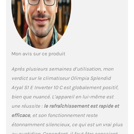
pouvez régler les fonctions
uniquement ventilation,
déshumidification
uniquement, voiture, veille,
follow me Wi-Fi ready :
prédisposé pour le
contrôle avec l'application
OS Comfort ; installation
simple et intuitive en
Mon avis sur ce produit
achetant le kit Wi-Fi b1016
Pompe à chaleur intégrée :
Après plusieurs semaines d’utilisation, mon
le climatiseur peut être
utilisé pendant les
verdict sur le climatiseur Olimpia Splendid
saisons chaudes pour
Aryal S1 E Inverter 10 C est globalement positif,
refroidir et pendant les
saisons froides pour
bien que nuancé. L’appareil en lui-même est
chauffer
une réussite :
le rafraîchissement est rapide et
efficace
, et son fonctionnement reste
étonnamment silencieux, ce qui est un vrai plus
au quotidien. Cependant, il faut être conscient