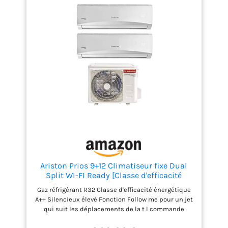
travers laquelle vous
pouvez régler les fonctions
uniquement ventilation,
déshumidification
uniquement, voiture, veille,
follow me Wi-Fi ready :
prédisposé pour le
contrôle avec l'application
OS Comfort ; installation
simple et intuitive en
achetant le kit Wi-Fi b1016
Pompe à chaleur intégrée :
le climatiseur peut être
utilisé pendant les
saisons chaudes pour
Ariston Prios 9+12 Climatiseur fixe Dual
refroidir et pendant les
Split WI-FI Ready [Classe d'efficacité
saisons froides pour
énergétique A++] [Classe d'efficacité
chauffer
Gaz réfrigérant R32 Classe d'efficacité énergétique
énergétique A++]
A++ Silencieux élevé Fonction Follow me pour un jet
qui suit les déplacements de la t l commande
Fonction auto nettoyante Capteur de fuite de