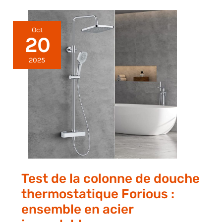
Oct
20
2025
Test de la colonne de douche
thermostatique Forious :
ensemble en acier