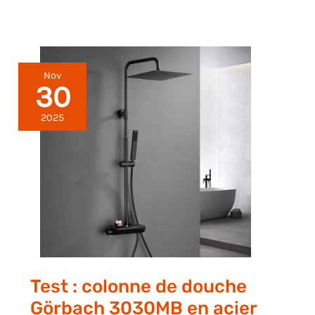
Nov
30
2025
Test : colonne de douche
Görbach 3030MB en acier