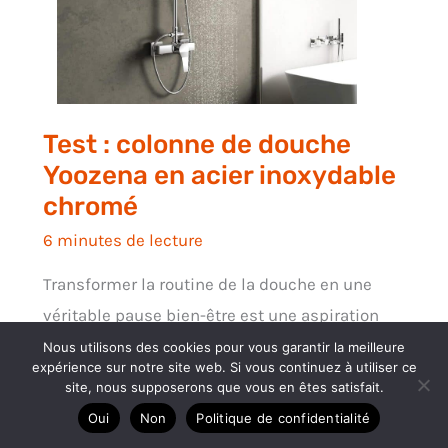
Test : colonne de douche
Yoozena en acier inoxydable
chromé
6 minutes de lecture
Transformer la routine de la douche en une
véritable pause bien-être est une aspiration
que vous
Nous utilisons des cookies pour vous garantir la meilleure
expérience sur notre site web. Si vous continuez à utiliser ce
site, nous supposerons que vous en êtes satisfait.
Oui
Non
Politique de confidentialité