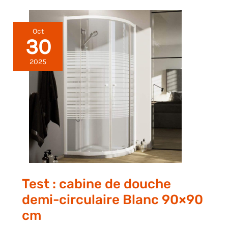
Oct
30
2025
Test : cabine de douche
demi-circulaire Blanc 90×90
cm