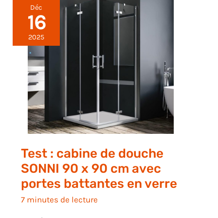
Déc
16
2025
Test : cabine de douche
SONNI 90 x 90 cm avec
portes battantes en verre
7 minutes de lecture